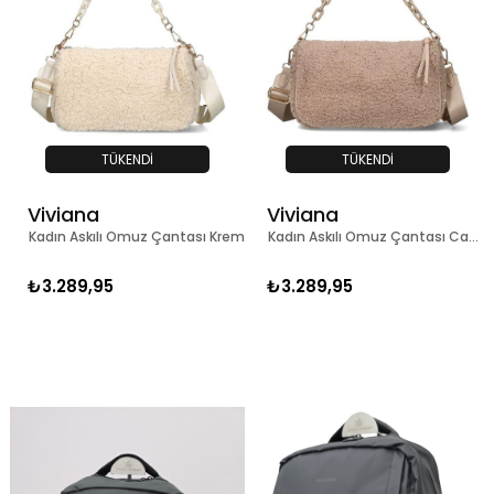
TÜKENDI
TÜKENDI
Viviana
Viviana
h
Kadın Askılı Omuz Çantası Krem
Kadın Askılı Omuz Çantası Camel
₺3.289,95
₺3.289,95