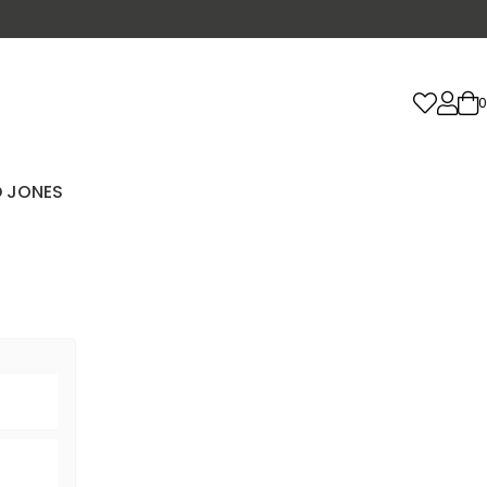
0
D JONES