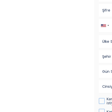
Şifre
Ülke 
Şehir
Gün S
Cinsi
Kam
ist
Kam