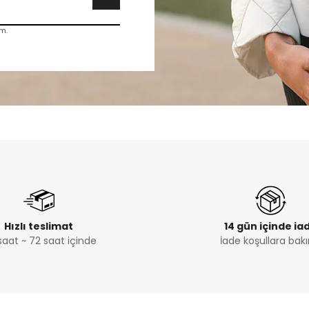
m.
Hızlı teslimat
14 gün içinde ia
saat ~ 72 saat içinde
İade koşullara bakı