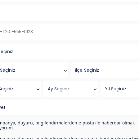
Seçiniz
 Seçiniz
İlçe Seçiniz
eçiniz
Ay Seçiniz
Yıl Seçiniz
yet
panya, duyuru, bilgilendirmelerden e-posta ile haberdar olmak
iyorum.
panya, duyuru, bilgilendirmelerden sms ile haberdar olmak istiy