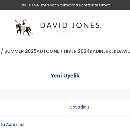
2000TL ve üzeri satın alımlarda ücretsiz teslimat
 / SUMMER 2025
AUTOMNE / HIVER 2024
KADIN
ERKEK
DAVI
Yeni Üyelik
z
Soyadınız
ta Adresiniz