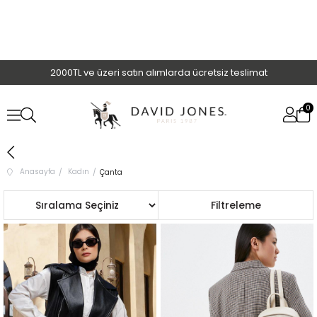
2000TL ve üzeri satın alımlarda ücretsiz teslimat
0
Anasayfa
Kadın
Çanta
Sıralama
Filtreleme