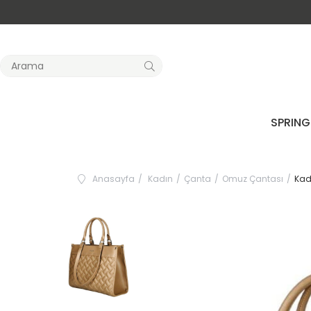
SPRING
Anasayfa
Kadın
Çanta
Omuz Çantası
Kad