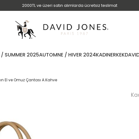
2000TL ve üzeri satın alımlarda ücretsiz teslimat
 / SUMMER 2025
AUTOMNE / HIVER 2024
KADIN
ERKEK
DAVI
ın El ve Omuz Çantası A.Kahve
Ka