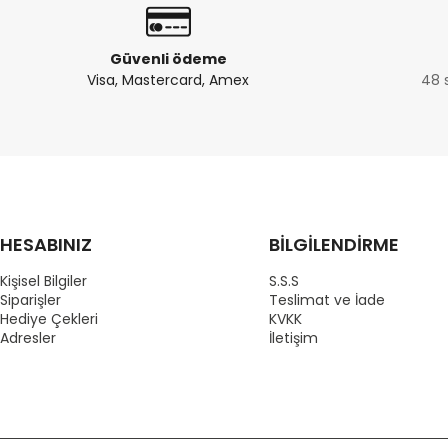
Güvenli ödeme
Visa, Mastercard, Amex
48 
HESABINIZ
BİLGİLENDİRME
Kişisel Bilgiler
S.S.S
Siparişler
Teslimat ve İade
Hediye Çekleri
KVKK
Adresler
İletişim