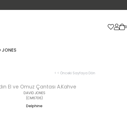
0
D JONES
< < Önceki Sayfaya Dön
dın El ve Omuz Çantası A.Kahve
DAVID JONES
(CM6706)
Delphine