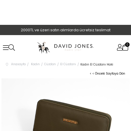
2000TL ve üzeri satın alımlarda ücretsiz teslimat
0
Anasayfa
Kadın
Cüzdan
El Cüzdanı
Kadın El Cüzdanı Haki
< < Önceki Sayfaya Dön