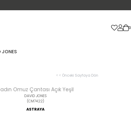
0
D JONES
< < Önceki Sayfaya Dön
adın Omuz Çantası Açık Yeşil
DAVID JONES
(CM7422)
ASTRAYA