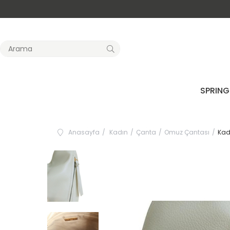
SPRING
Anasayfa
Kadın
Çanta
Omuz Çantası
Kad