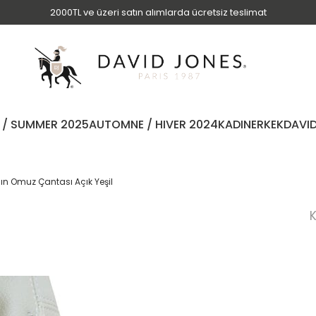
2000TL ve üzeri satın alımlarda ücretsiz teslimat
 / SUMMER 2025
AUTOMNE / HIVER 2024
KADIN
ERKEK
DAVI
ın Omuz Çantası Açık Yeşil
K