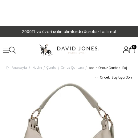
2000TL ve üzeri satın alımlarda ücretsiz teslimat
0
Anasayfa
Kadın
Çanta
Omuz Çantası
Kadın Omuz Çantası Bej
< < Önceki Sayfaya Dön