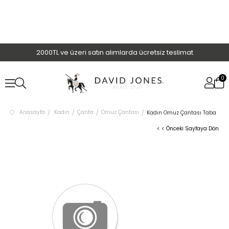
2000TL ve üzeri satın alımlarda ücretsiz teslimat
0
Anasayfa
Kadın
Çanta
Omuz Çantası
Kadın Omuz Çantası Taba
< < Önceki Sayfaya Dön