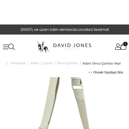
2000TL ve üzeri satın alımlarda ücretsiz teslimat
0
Anasayfa
Kadın
Çanta
Omuz Çantası
Kadın Omuz Çantası Yeşil
< < Önceki Sayfaya Dön