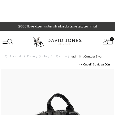
2000TL ve üzeri satın alımlarda ücretsiz teslimat
0
Anasayfa
Kadın
Çanta
Sırt Çantası
Kadın Sırt Çantası Siyah
< < Önceki Sayfaya Dön