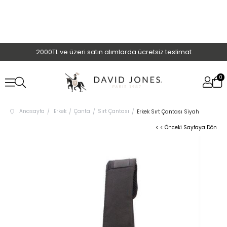
2000TL ve üzeri satın alımlarda ücretsiz teslimat
0
Anasayfa
Erkek
Çanta
Sırt Çantası
Erkek Sırt Çantası Siyah
< < Önceki Sayfaya Dön