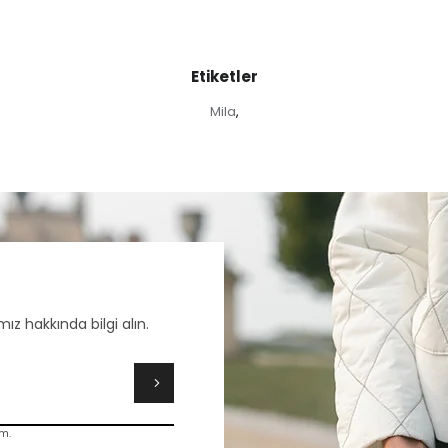
Etiketler
Mila
,
ız hakkında bilgi alın.
m.