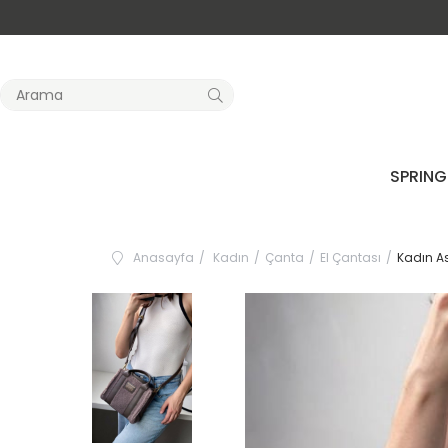
SPRING
Anasayfa
Kadın
Çanta
El Çantası
Kadın As