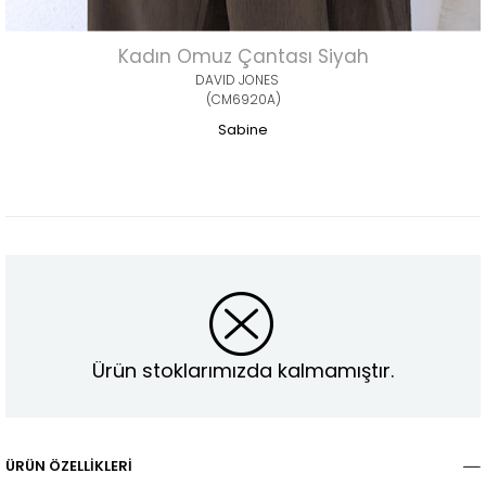
Kadın Omuz Çantası Siyah
DAVID JONES
(CM6920A)
Sabine
Ürün stoklarımızda kalmamıştır.
ÜRÜN ÖZELLIKLERI