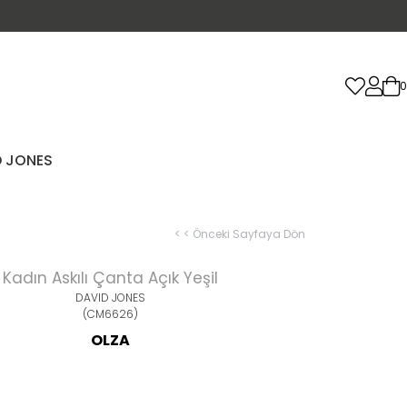
0
D JONES
< < Önceki Sayfaya Dön
Kadın Askılı Çanta Açık Yeşil
DAVID JONES
(CM6626)
OLZA