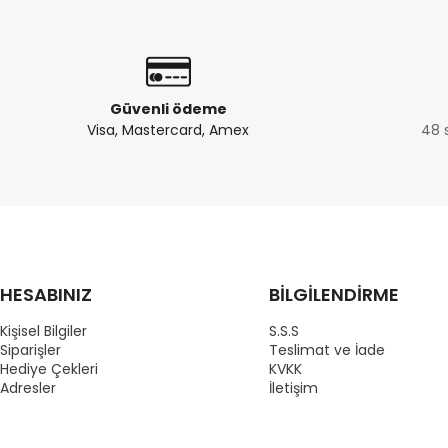
Güvenli ödeme
Visa, Mastercard, Amex
48 
HESABINIZ
BİLGİLENDİRME
Kişisel Bilgiler
S.S.S
Siparişler
Teslimat ve İade
Hediye Çekleri
KVKK
Adresler
İletişim